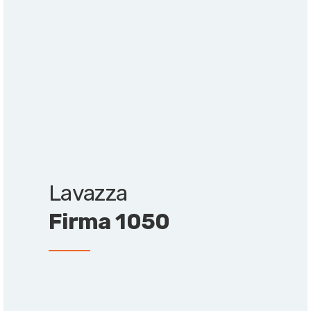
Il design essenziale e minimal e le dimensioni
ultraridotte della macchina semiautomatica
Lavazza Firma 300
la rendono adatta ad ogni
contesto, anche il più esclusivo. Mini di nome ma
dalle grandi performance.
Lavazza
Firma 1050