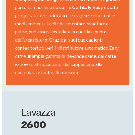
parte, la macchina da
caffè Caffitaly Easy
è stata
progettata per soddisfare le esigenze di piccoli e
medi ambienti. Facile da smontare, svuotare e
pulire, può essere installata in qualsiasi punto
dell’area ristoro. Grazie ai suoi due capienti
contenitori polveri, il distributore automatico Easy
offre un’ampia gamma di bevande calde, dal caffè
espresso al mocaccino, dal cappuccino alla
cioccolata e tanto altro ancora.
Lavazza
2600