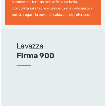
automatico, farsi un bel caffè o una bella
cioccolata sarà facile e veloce. Con un solo gesto si
potrà erogare la bevanda calda che si preferisce.
Lavazza
Firma 900