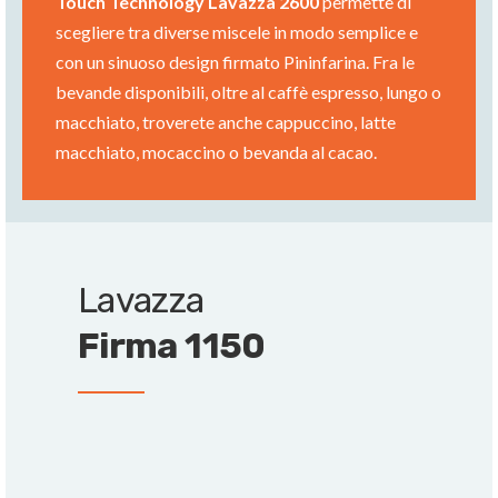
Touch Technology Lavazza 2600
permette di
scegliere tra diverse miscele in modo semplice e
con un sinuoso design firmato Pininfarina. Fra le
bevande disponibili, oltre al caffè espresso, lungo o
macchiato, troverete anche cappuccino, latte
macchiato, mocaccino o bevanda al cacao.
Lavazza
Firma 1150