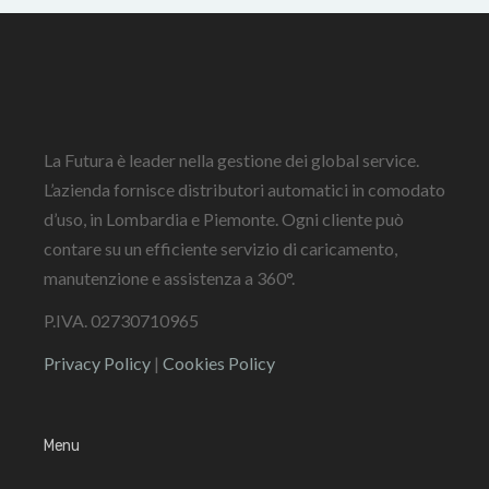
La Futura è leader nella gestione dei global service.
L’azienda fornisce distributori automatici in comodato
d’uso, in Lombardia e Piemonte. Ogni cliente può
contare su un efficiente servizio di caricamento,
manutenzione e assistenza a 360°.
P.IVA. 02730710965
Privacy Policy
|
Cookies Policy
Menu