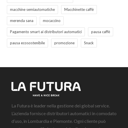
macchine semiautomatiche
Macchinette caffè
merenda sana
mocaccino
Pagamento smart ai distributori automatici
pausa caffè
pausa ecosostenibile
promozione
Snack
La Futura è leader nella gestione dei global service.
L’azienda fornisce distributori automatici in comodato
d’uso, in Lombardia e Piemonte. Ogni cliente può