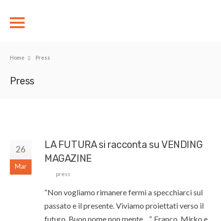
Home
Press
Press
LA FUTURA si racconta su VENDING
26
MAGAZINE
Mar
press
“Non vogliamo rimanere fermi a specchiarci sul
passato e il presente. Viviamo proiettati verso il
futuro. Buon nome non mente…”. Franco, Mirko e