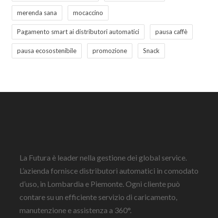
merenda sana
mocaccino
Pagamento smart ai distributori automatici
pausa caffè
pausa ecosostenibile
promozione
Snack
La Futura è leader nella gestione dei global service.
L’azienda fornisce distributori automatici in comodato
d’uso, in Lombardia e Piemonte. Ogni cliente può
contare su un efficiente servizio di caricamento,
manutenzione e assistenza a 360°.