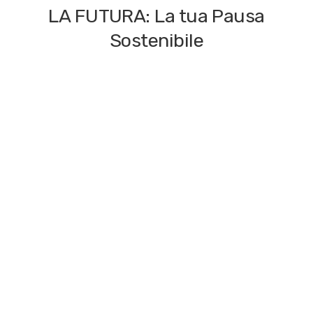
LA FUTURA: La tua Pausa
Sostenibile
Scegliere i migliori snack biologici per l’ufficio: i
consigli degli esperti
Scopri i vantaggi degli eco compattatori automatici
Tritech®
PPWR e distribuzione automatica
Il riciclo entra nelle aree break de LA FUTURA con il
progetto RiVending
Palette monouso compostabili: la tua pausa
sostenibile