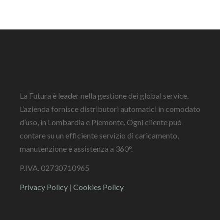
La Futura è leader nella gestione dei global service.
L’azienda fornisce distributori automatici in comodato
d’uso, in Lombardia e Piemonte. Ogni cliente può
contare su un efficiente servizio di caricamento,
manutenzione e assistenza a 360°.
P.IVA. 02730710965
Privacy Policy
|
Cookies Policy